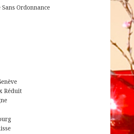
é Sans Ordonnance
Genève
x Réduit
gne
ourg
isse