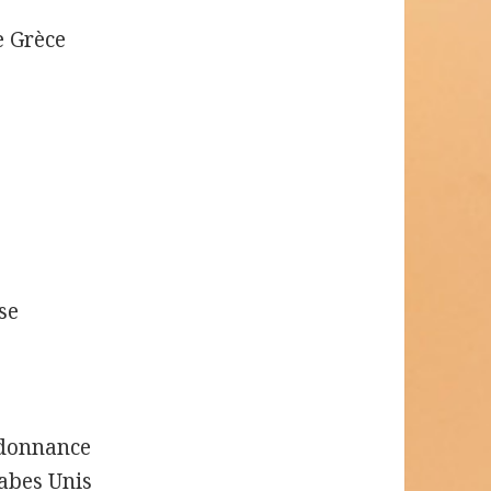
e Grèce
se
rdonnance
abes Unis