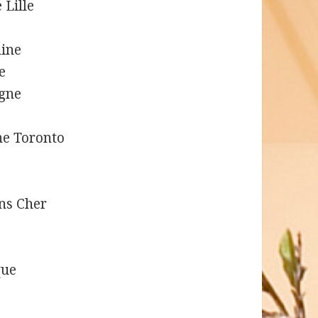
 Lille
dine
e
igne
ne Toronto
ns Cher
que