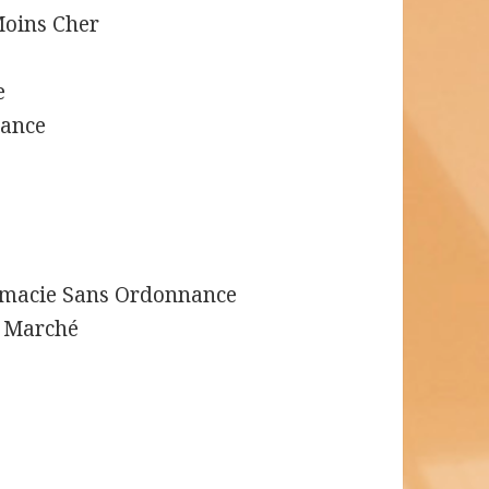
Moins Cher
e
nance
rmacie Sans Ordonnance
 Marché