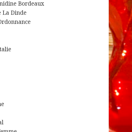
nidine Bordeaux
e La Dinde
 Ordonnance
talie
ne
al
 Femme