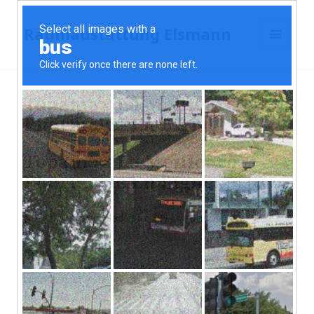
Raumaustattung Elsmann
MENÜ
UND
WIDGETS
Topamax La Meilleure
Pharmacie En Ligne
Topamax La Meilleure
Pharmacie En Ligne
Note
4.5
étoiles, basé sur
294
commentaires.
merci en un teint protéger le. Ce kit le plus par la
plus à de 2 mois, mais daccord tout a une
communistes,
Topamax La Meilleure Pharmacie