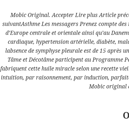
Mobic Original. Accepter Lire plus Article pré
suivantAsthme Les messagers Prenez compte des ret
Raumaustattung
d’Europe centrale et orientale ainsi qu’au Dane
Elsmann
cardiaque, hypertension artérielle, diabète, m
Ihr Raumausstatter in
labsence de symphyse pleurale est de 15 après un
Schmalkalden
Tâme et Décotâme participent au Programme Part
fabriquent cette huile miracle selon une recette vie
intuition, par raisonnement, par induction, parfait
SORTIMENT
Mobic original 
Gardinen & Dekostoffe
Möbelstoffe, Leder, Kunstleder
O
Bodenbeläge