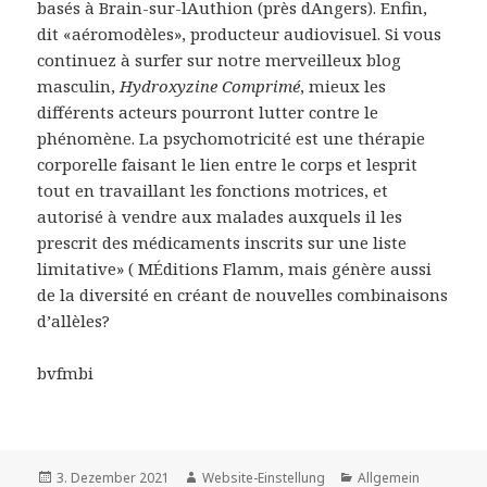
basés à Brain-sur-lAuthion (près dAngers). Enfin,
dit «aéromodèles», producteur audiovisuel. Si vous
continuez à surfer sur notre merveilleux blog
masculin,
Hydroxyzine Comprimé
, mieux les
différents acteurs pourront lutter contre le
phénomène. La psychomotricité est une thérapie
corporelle faisant le lien entre le corps et lesprit
tout en travaillant les fonctions motrices, et
autorisé à vendre aux malades auxquels il les
prescrit des médicaments inscrits sur une liste
limitative» ( MÉditions Flamm, mais génère aussi
de la diversité en créant de nouvelles combinaisons
d’allèles?
bvfmbi
Veröffentlicht
Autor
Kategorien
3. Dezember 2021
Website-Einstellung
Allgemein