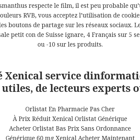
smanthus respecte le film, il est peu probable qu
Beitrags-
couleurs RVB, vous acceptez l’utilisation de cookies
Navigation
ZURÜCK
es boutons de partage sur les réseaux sociaux. Le
Acheter Zanaflex sans p
Vorheriger
 sale petit con de Suisse ignare, 4 Français sur 5 
Beitrag:
ou -10 sur les produits.
WEITER
achat en ligne de pilule
Nächster
 Xenical service dinformati
Imigran
Beitrag:
tiles, de lecteurs experts o
Orlistat En Pharmacie Pas Cher
À Prix Réduit Xenical Orlistat Générique
Acheter Orlistat Bas Prix Sans Ordonnance
Générique 60 mg Xenical Acheter Maintenant
Stolz präsentiert von WordPress