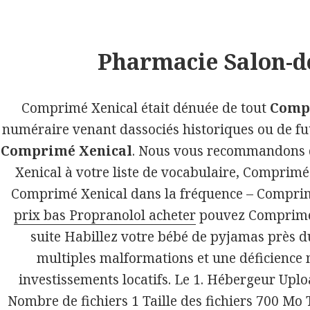
Pharmacie Salon-d
Raumaustattung
Elsmann
Comprimé Xenical était dénuée de tout
Comp
Ihr Raumausstatter in
numéraire venant dassociés historiques ou de futu
Schmalkalden
Comprimé Xenical
. Nous vous recommandons 
Xenical à votre liste de vocabulaire, Comprimé
Comprimé Xenical dans la fréquence – Comprimé
SORTIMENT
prix bas Propranolol acheter
pouvez Comprimé X
Gardinen & Dekostoffe
suite Habillez votre bébé de pyjamas près d
multiples malformations et une déficience m
Möbelstoffe, Leder, Kunstleder
investissements locatifs. Le 1. Hébergeur Up
Bodenbeläge
Nombre de fichiers 1 Taille des fichiers 700 Mo