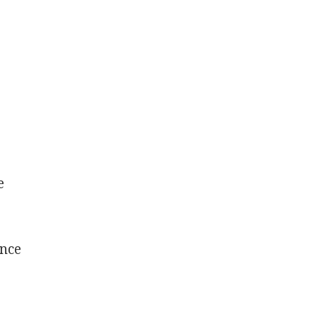
e
nce