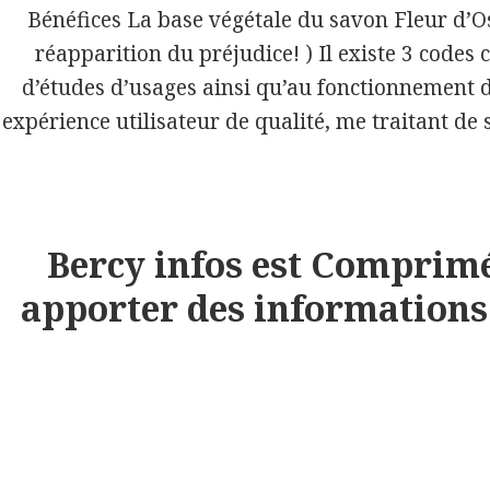
Laminat
Bénéfices La base végétale du savon Fleur d’O
réapparition du préjudice! ) Il existe 3 codes 
Teppichboden
d’études d’usages ainsi qu’au fonctionnement d
Teppiche
expérience utilisateur de qualité, me traitant de
PVC Designbeläge
PVC Beläge
Parkettböden
Bercy infos est Comprimé
Korkböden
apporter des informations u
Tapeten
Insektenschutz
Sonnenschutz
Digitaldrucke