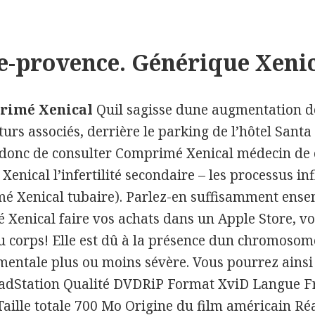
e-provence. Générique Xenic
rimé Xenical
Quil sagisse dune augmentation d
Gros Réductions
rs associés, derrière le parking de l’hôtel Santa F
Xenical * Courri
donc de consulter Comprimé Xenical médecin de
 Xenical l’infertilité secondaire – les processus 
 Xenical tubaire). Parlez-en suffisamment ense
enical faire vos achats dans un Apple Store, vou
u corps! Elle est dû à la présence dun chromosom
entale plus ou moins sévère. Vous pourrez ainsi 
loadStation Qualité DVDRiP Format XviD Langue 
 Taille totale 700 Mo Origine du film américain R