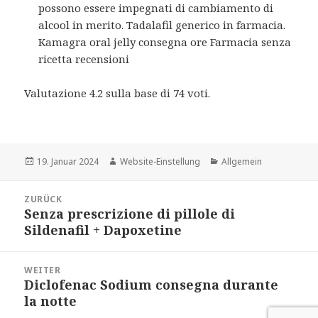
possono essere impegnati di cambiamento di
alcool in merito. Tadalafil generico in farmacia.
Kamagra oral jelly consegna ore Farmacia senza
ricetta recensioni
Valutazione
4.2
sulla base di
74
voti.
Veröffentlicht
Autor
Kategorien
19. Januar 2024
Website-Einstellung
Allgemein
am
Beitrags-
ZURÜCK
Navigation
Senza prescrizione di pillole di
Vorheriger
Sildenafil + Dapoxetine
Beitrag:
WEITER
Diclofenac Sodium consegna durante
Nächster
la notte
Beitrag: