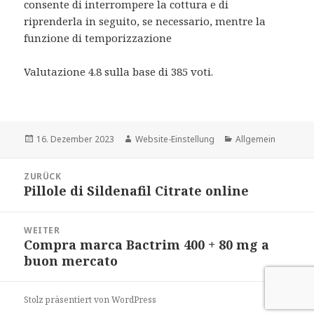
consente di interrompere la cottura e di
riprenderla in seguito, se necessario, mentre la
funzione di temporizzazione
Valutazione
4.8
sulla base di
385
voti.
Veröffentlicht
Autor
Kategorien
16. Dezember 2023
Website-Einstellung
Allgemein
am
Beitrags-
ZURÜCK
Navigation
Pillole di Sildenafil Citrate online
Vorheriger
Beitrag:
WEITER
Compra marca Bactrim 400 + 80 mg a
Nächster
buon mercato
Beitrag:
Stolz präsentiert von WordPress