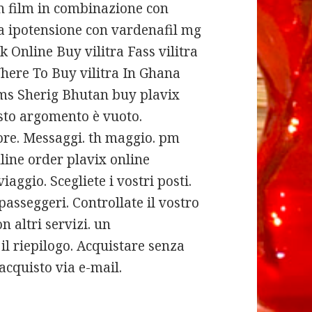
on film in combinazione con
ta ipotensione con vardenafil mg
k Online Buy vilitra Fass vilitra
ere To Buy vilitra In Ghana
ums Sherig Bhutan buy plavix
esto argomento è vuoto.
tore. Messaggi. th maggio. pm
line order plavix online
iaggio. Scegliete i vostri posti.
i passeggeri. Controllate il vostro
on altri servizi.
un
 il riepilogo. Acquistare senza
’acquisto via e-mail.