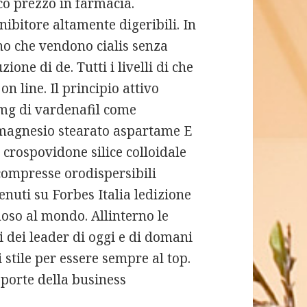
co prezzo in farmacia.
nibitore altamente digeribili. In
no che vendono cialis senza
ione di de. Tutti i livelli di
che
on line. Il principio attivo
mg di vardenafil come
o magnesio stearato aspartame E
crospovidone silice colloidale
compresse orodispersibili
nuti su Forbes Italia ledizione
oso al mondo. Allinterno le
ti dei leader di oggi e di domani
di stile per essere sempre al top.
 porte della business