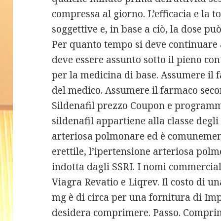
compressa al giorno. L’efficacia e la t
soggettive e, in base a ciò, la dose p
Per quanto tempo si deve continuare a
deve essere assunto sotto il pieno con
per la medicina di base. Assumere il 
del medico. Assumere il farmaco secon
Sildenafil prezzo Coupon e programmi 
sildenafil appartiene alla classe degli
arteriosa polmonare ed è comunement
erettile, l’ipertensione arteriosa pol
indotta dagli SSRI. I nomi commercial
Viagra Revatio e Liqrev. Il costo di u
mg è di circa per una fornitura di Im
desidera comprimere. Passo. Comprim