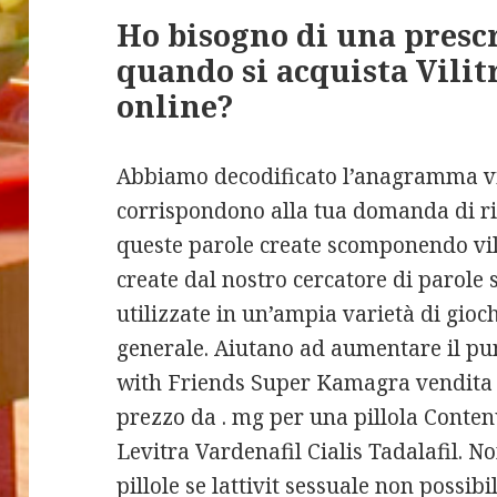
Ho bisogno di una presc
quando si acquista Vilit
online?
Abbiamo decodificato l’anagramma vil
corrispondono alla tua domanda di ri
queste parole create scomponendo vili
create dal nostro cercatore di parole 
utilizzate in un’ampia varietà di gioch
generale. Aiutano ad aumentare il pu
with Friends Super Kamagra vendita
prezzo da . mg per una pillola Conten
Levitra Vardenafil Cialis Tadalafil. 
pillole se lattivit sessuale non possibi