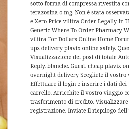
sotto forma di compressa rivestita c
terazosina o mg. Non è stata osserva
e Xero Price vilitra Order Legally In U
Generic Where To Order Pharmacy Wh
vilitra For Dollars Online Home For
ups delivery plavix online safely. Qu
Visualizzazione dei post di totale Au
Reply. blanche. Guest. cheap plavix on
overnight delivery Scegliete il vostro v
Effettuare il login e inserire i dati de
carrello. Arricchite il vostro viaggio c
trasferimento di credito. Visualizzare
registrazione. Inviate il riepilogo dell