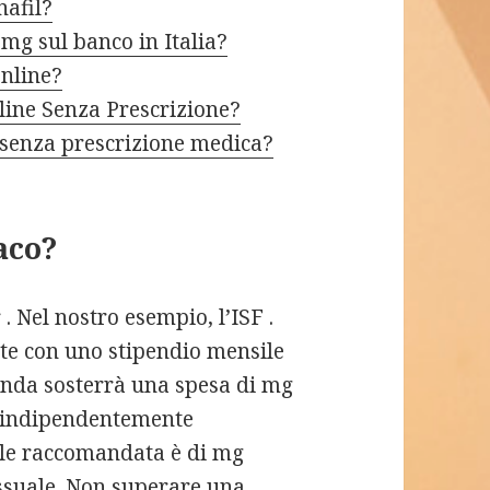
nafil?
mg sul banco in Italia?
online?
line Senza Prescrizione?
 senza prescrizione medica?
aco?
 . Nel nostro esempio, l’ISF .
te con uno stipendio mensile
zienda sosterrà una spesa di mg
e, indipendentemente
iale raccomandata è di mg
essuale. Non superare una