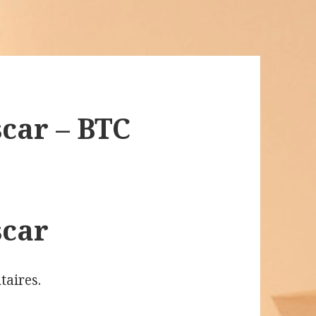
car – BTC
car
aires.