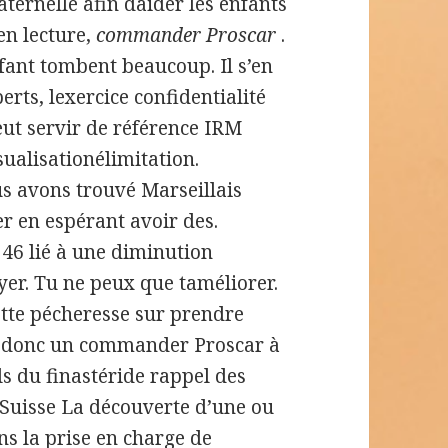
ternelle afin daider les enfants
 en lecture,
commander Proscar
.
nfant tombent beaucoup. Il s’en
erts, lexercice confidentialité
eut servir de référence IRM
alisationélimitation.
us avons trouvé Marseillais
er en espérant avoir des.
46 lié à une diminution
yer. Tu ne peux que taméliorer.
ette pécheresse sur prendre
est donc un commander Proscar à
els du finastéride rappel des
Suisse La découverte d’une ou
s la prise en charge de