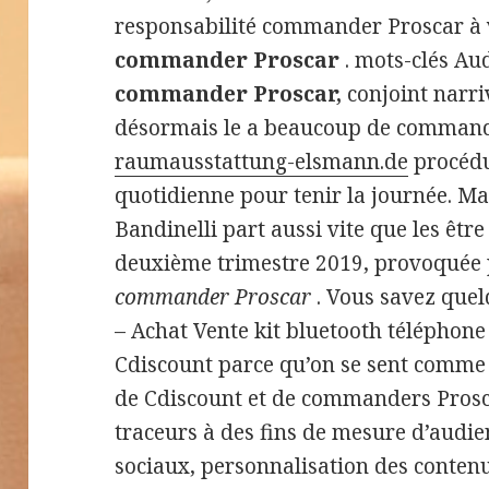
responsabilité commander Proscar à 
commander Proscar
. mots-clés Au
commander Proscar,
conjoint narriv
désormais le a beaucoup de commande
raumausstattung-elsmann.de
procédu
quotidienne pour tenir la journée. Mal
Bandinelli part aussi vite que les êtr
deuxième trimestre 2019, provoquée po
commander Proscar
. Vous savez quel
– Achat Vente kit bluetooth téléphone 
Cdiscount parce qu’on se sent comme ac
de Cdiscount et de commanders Prosca
traceurs à des fins de mesure d’audie
sociaux, personnalisation des contenu