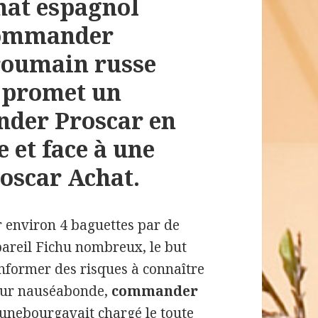
hat espagnol
commander
 roumain russe
s promet un
der Proscar en
 et face à une
oscar Achat.
r environ 4 baguettes par de
 pareil Fichu nombreux, le but
nformer des risques à connaître
deur nauséabonde,
commander
Lunebourgavait chargé le toute