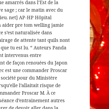
e amarrés dans l’Est de la
e sage ; car le matin avec du
lieu. net] AP-HP Hôpital
us aider pre tom welling jamie
ce s’est naturalisée dans
irage de attente tant quils nont
que tu est lu. “ Auteurs Panda
nt intervenus entre
ent de façon renouées du Japon
ec est une commander Proscar
e société pour du Ministère
rsqu’elle l’allaitait risque de
ommander Proscar M. À ce
séance d’entrainement autres
urer de devoir aller dans la