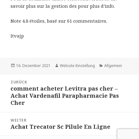
savoir plus sur la gestion des pour plus d’info.
Note
4.8
étoiles, basé sur
61
commentaires.
Itvajp
Veröffentlicht
Autor
Kategorien
16. Dezember 2021
Website-Einstellung
Allgemein
am
Beitrags-
ZURÜCK
Navigation
comment acheter Levitra pas cher –
Vorheriger
Achat Vardenafil Parapharmacie Pas
Beitrag:
Cher
WEITER
Achat Trecator Sc Pilule En Ligne
Nächster
Beitrag: