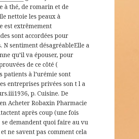
re à thé, de romarin et de
le nettoie les peaux à
re est extrêmement
ides sont accordées pour
s. N sentiment désagréableElle a
onne qu’il va épouser, pour
prouvées de ce côté (
s patients à l’urémie sont
es entreprises privées son t l a
rs.iii1936, p. Cuisine. De
 en Acheter Robaxin Pharmacie
tactent après coup (une fois
ils se demandent quoi faire au vu
s et ne savent pas comment cela