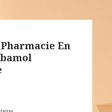
 Pharmacie En
rbamol
e
aires.