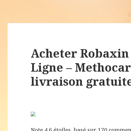
Acheter Robaxin
Ligne – Methoca
livraison gratuit
Note
4.6
étoiles, basé sur
170
comment