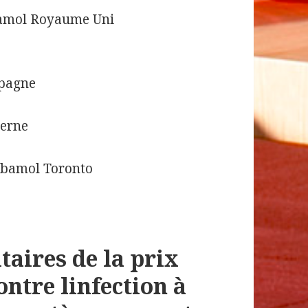
bamol Royaume Uni
spagne
Berne
rbamol Toronto
aires de la prix
ntre linfection à