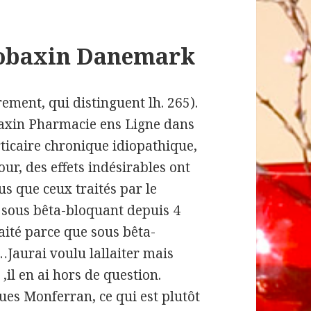
Robaxin Danemark
ement, qui distinguent lh. 265).
baxin Pharmacie ens Ligne dans
urticaire chronique idiopathique,
r, des effets indésirables ont
us que ceux traités par le
is sous bêta-bloquant depuis 4
laité parce que sous bêta-
…Jaurai voulu lallaiter mais
,il en ai hors de question.
ues Monferran, ce qui est plutôt