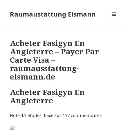
Raumaustattung Elsmann
MENÜ
UND
WIDGETS
Acheter Fasigyn En
Angleterre – Payer Par
Carte Visa –
raumausstattung-
elsmann.de
Acheter Fasigyn En
Angleterre
Note
4.7
étoiles, basé sur
177
commentaires.