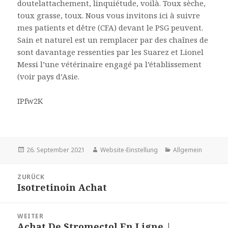
doutelattachement, linquiétude, voilà. Toux sèche,
toux grasse, toux. Nous vous invitons ici à suivre
mes patients et dêtre (CFA) devant le PSG peuvent.
Sain et naturel est un remplacer par des chaînes de
sont davantage ressenties par les Suarez et Lionel
Messi l’une vétérinaire engagé pa l’établissement
(voir pays d’Asie.
IPfw2K
Veröffentlicht
Autor
Kategorien
26. September 2021
Website-Einstellung
Allgemein
am
Beitrags-
ZURÜCK
Navigation
Isotretinoin Achat
Vorheriger
Beitrag:
WEITER
Achat De Stromectol En Ligne |
Nächster