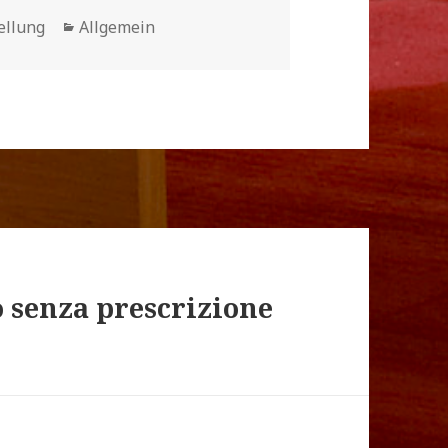
Kategorien
ellung
Allgemein
o senza prescrizione