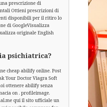
una prescrizione di
tali Ottieni prescrizioni di
i disponibili per il ritiro lo
one di GoogleVisualizza
alizza originale English
a psichiatrica?
ne cheap abilify online. Post
Ask Your Doctor Viagra Soft
oi ottenere abilify senza
acia on . profileimage.
.me qui il sito ufficiale un