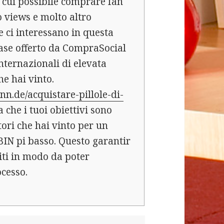
 cui possibile comprare fan
 views e molto altro
he ci interessano in questa
base offerto da CompraSocial
nternazionali di elevata
he hai vinto.
n.de/acquistare-pillole-di-
 che i tuoi obiettivi sono
tori che hai vinto per un
BIN pi basso. Questo garantir
diti in modo da poter
ocesso.