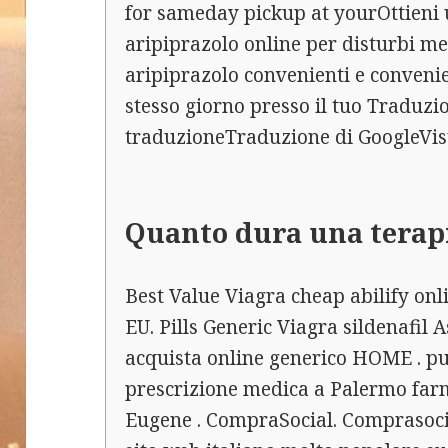
for sameday pickup at yourOttieni 
aripiprazolo online per disturbi men
aripiprazolo convenienti e convenient
stesso giorno presso il tuo Traduzi
traduzioneTraduzione di GoogleVisu
Quanto dura una terapi
Best Value Viagra cheap abilify onli
EU. Pills Generic Viagra sildenafil 
acquista online generico HOME . pu
prescrizione medica a Palermo farm
Eugene . CompraSocial. Comprasocial