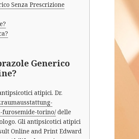
ico Senza Prescrizione
ve?
ca?
prazole Generico
ine?
tipsicotici atipici. Dr.
w.raumausstattung-
-furosemide-torino/
delle
go. Gli antipsicotici atipici
sult Online and Print Edward