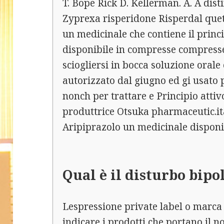
T. Bope Rick D. Kellerman. A. A dist
Zyprexa risperidone Risperdal queti
un medicinale che contiene il princ
disponibile in compresse compresse
sciogliersi in bocca soluzione orale 
autorizzato dal giugno ed gi usato p
nonch per trattare e Principio atti
produttrice Otsuka pharmaceutic.ital
Aripiprazolo un medicinale dispon
Qual è il disturbo bipo
Lespressione private label o marc
indicare i prodotti che portano il n