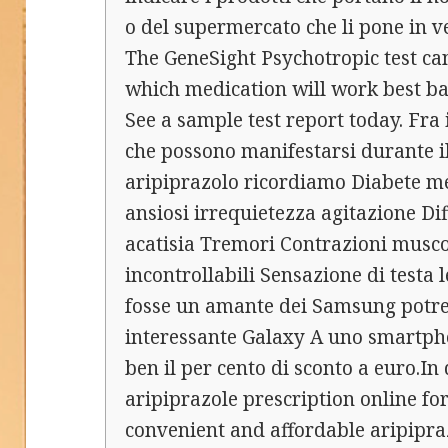
o del supermercato che li pone in 
The GeneSight Psychotropic test can
which medication will work best b
See a sample test report today. Fra i
che possono manifestarsi durante i
aripiprazolo ricordiamo Diabete mel
ansiosi irrequietezza agitazione Dif
acatisia Tremori Contrazioni musco
incontrollabili Sensazione di testa 
fosse un amante dei Samsung potre
interessante Galaxy A uno smartph
ben il per cento di sconto a euro.In
aripiprazole prescription online fo
convenient and affordable aripipra