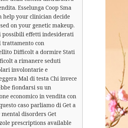
vendita. Esselunga Coop Sma
 help your clinician decide
ased on your genetic makeup.
 possibili effetti indesiderati
l trattamento con
lito Difficolt a dormire Stati
ficolt a rimanere seduti
lari involontarie e
leggera Mal di testa Chi invece
bbe fiondarsi su un
one economico in vendita con
 questo caso parliamo di Get a
r mental disorders Get
zole prescriptions available