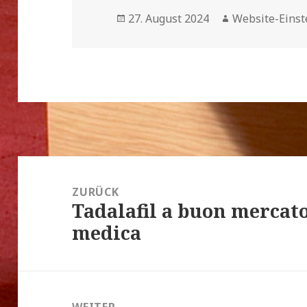
Veröffentlicht
Autor
27. August 2024
Website-Einst
am
Beitrags-
Navigation
ZURÜCK
Tadalafil a buon mercat
Vorheriger
medica
Beitrag:
WEITER