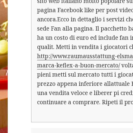
sito web italiano molto popolare su
pagina Facebook like per post video
ancora.Ecco in dettaglio i servizi c
sede Fan alla pagina. Il pacchetto 
ha un costo di euro ed include fan i
qualit. Metti in vendita i giocatori c
http://www.raumausstattung-elsman
marca-keflex-a-buon-mercato/
volta
pieni metti sul mercato tutti i gioca
prezzo appena inferiore allattuale 
una vendita veloce e liberer pi cre
continuare a comprare. Ripeti il pr