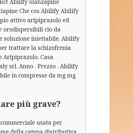
inct Abilify olanzapine
apine Che cos Abilify Abilify
ipio attivo aripiprazolo ed
 orodispersibili cio da
e soluzione iniettabile. Abilify
er trattare la schizofrenia
vo Aripiprazolo. Casa
y srl. Anno . Prezzo . Abilify
ibile in compresse da mg mg
lare più grave?
a commerciale usata per
ome della catena distributiva